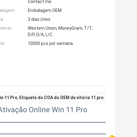
Contact me
alagem:
Embalagem OEM
a:
3 dias úteis
mento:
Western Union, MoneyGram, T/T,
D/P, D/A, L/C
te:
10000 pcs por semana
in 11 Pro
,
Etiqueta do COA do OEM da vitória 11 pro
tivação Online Win 11 Pro