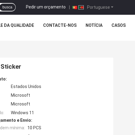
Pedir um orçamento
|
Portuguese
busca
E DA QUALIDADE
CONTACTE-NOS
NOTÍCIA
CASOS
Sticker
uto:
Estados Unidos
Microsoft
Microsoft
o:
Windows 11
amento e Envio:
rdem mínima:
10 PCS