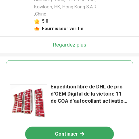
Kowloon, HK, Hong Kong S.A.R.
,Chine
5.0
Fournisseur vérifié
Regardez plus
Expédition libre de DHL de pro
d'OEM Digital de la victoire 11
de COA d'autocollant activation
principale au détail en ligne de la
victoire 11 pro
Continuer