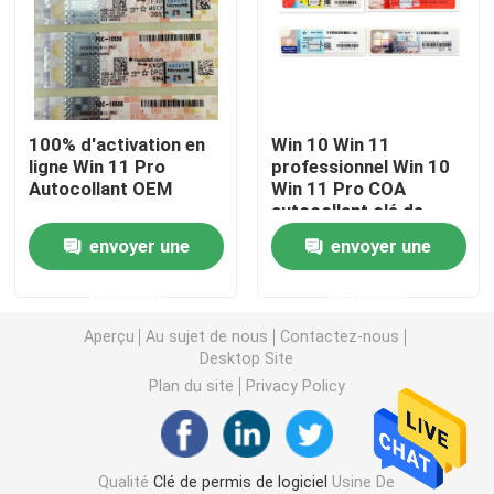
Autocollant de COA de Windows 10
Autocollant de COA de Windows 11
100% d'activation en
Win 10 Win 11
ligne Win 11 Pro
professionnel Win 10
Autocollant OEM
Win 11 Pro COA
Boîte de vente au détail de Windows 10
autocollant clé de
détail
envoyer une
envoyer une
Boîte de vente au détail de Windows 11
demande
demande
Paquet de Windows 10 DVD
Aperçu
Au sujet de nous
Contactez-nous
Desktop Site
Plan du site
Privacy Policy
Paquet de Windows 11 DVD
Microsoft Office 2024
Qualité
Clé de permis de logiciel
Usine De