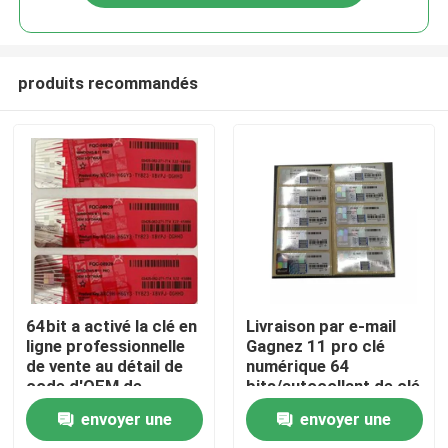
produits recommandés
Maison
64bit a activé la clé en
Livraison par e-mail
ligne professionnelle
Gagnez 11 pro clé
de vente au détail de
numérique 64
Produits
code d'OEM de
bits/autocollant de clé
Microsoft Windows 11
de vente au détail de
envoyer une
envoyer une
32 bits
vidéos