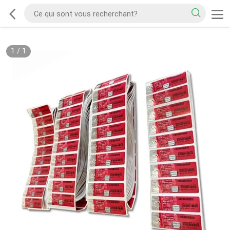
1
/
1