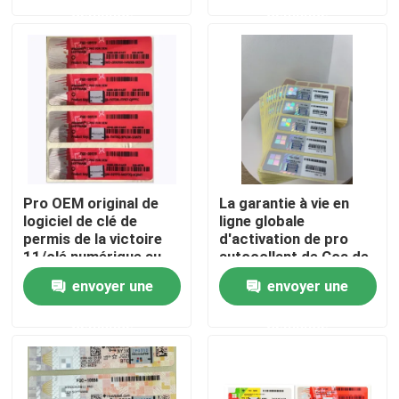
demande
demande
Au sujet de nous
Visite d'usine
Contrôle de qualité
Pro OEM original de
La garantie à vie en
Contactez-nous
logiciel de clé de
ligne globale
permis de la victoire
d'activation de pro
11/clé numérique au
autocollant de Coa de
détail dans 24r
Windows 11 gagnent
Nouvelles
envoyer une
envoyer une
envoient par l'email
11 pro KeyPo
demande
demande
Cas
Clé de permis de logiciel