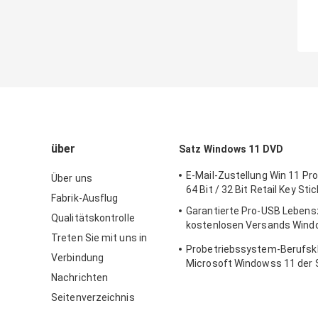
über
Satz Windows 11 DVD
E-Mail-Zustellung Win 11 Pro 
Über uns
64 Bit / 32 Bit Retail Key Sti
Fabrik-Ausflug
Garantierte Pro-USB Lebens
Qualitätskontrolle
kostenlosen Versands Wind
Treten Sie mit uns in
Proschlüssel Windows 11
Probetriebssystem-Berufsk
Verbindung
Microsoft Windowss 11 der 
Nachrichten
Win11
Seitenverzeichnis