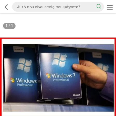
1
/
1