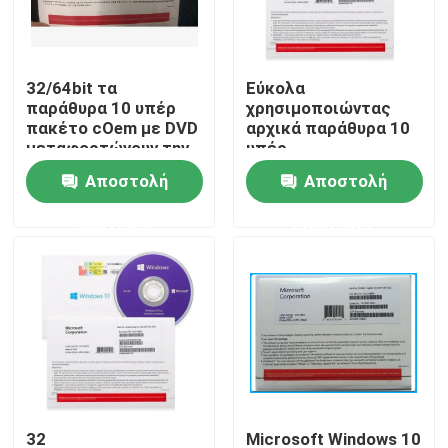
Περίπου εμείς
32/64bit τα
Εύκολα
παράθυρα 10 υπέρ
χρησιμοποιώντας
Γύρος εργοστασίων
πακέτο cOem με DVD
αρχικά παράθυρα 10
μεταφορτώνουν την
υπέρ
κορεατική γλώσσα
τριανταδυάμπιτη
Αποστολή
Αποστολή
Ποιοτικός έλεγχος
εξηντατετράμπιτη
πολυ γλώσσα cOem
ερώτησης
ερώτησης
Dvd
Μας ελάτε σε επαφή με
Ειδήσεις
Περιπτώσεις
Κλειδί αδειών λογισμικού
32
Microsoft Windows 10