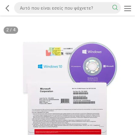
2
/
4