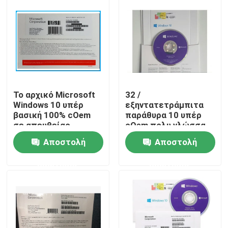
Το αρχικό Microsoft
32 /
Windows 10 υπέρ
εξηντατετράμπιτα
βασική 100% cOem
παράθυρα 10 υπέρ
σε απευθείας
cOem πολυ γλώσσα
σύνδεση
υποστήριξης
Αποστολή
Αποστολή
ενεργοποίηση
ενεργοποίησης
πακέτων
πακέτων σε
Σπίτι
ερώτησης
ερώτησης
απευθείας σύνδεση
Προϊόντα
βίντεο