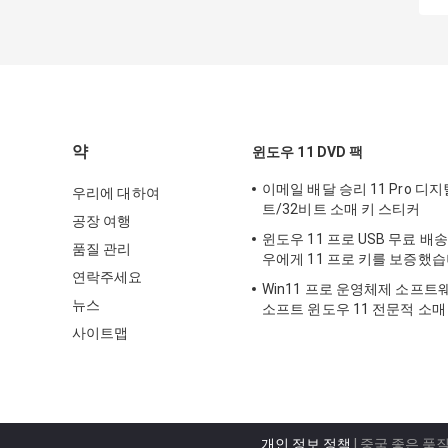
약
윈도우 11 DVD 팩
이메일 배달 승리 11 Pro 디지
우리에 대하여
트/32비트 소매 키 스티커
공장 여행
윈도우 11 프로 USB 무료 배
품질 관리
우에게 11 프로 키를 보증했
연락주세요
Win11 프로 운영체제 소프
뉴스
소프트 윈도우 11 전문적 소매
사이트맵
개인 정보 정책
| 중국 좋은 품