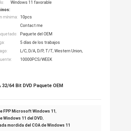
o:
Windows 11 favorable
inos:
n mínima:
10pcs
Contact me
aquetado:
Paquete del OEM
ga:
5 días de los trabajos
ago:
L/C, D/A, D/P, T/T, Western Union,
fuente:
10000PCS/WEEK
A 32/64 Bit DVD Paquete OEM
de FPP Microsoft Windows 11
,
de Windows 11 del DVD
,
ada mordida del COA de Windows 11