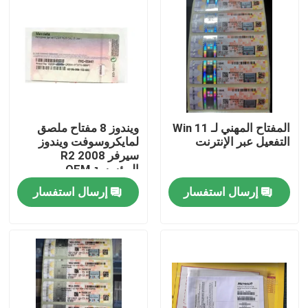
المفتاح المهني لـ Win 11
ويندوز 8 مفتاح ملصق
التفعيل عبر الإنترنت
لمايكروسوفت ويندوز
سيرفر 2008 R2
المؤسسة OEM
إرسال استفسار
إرسال استفسار
بيت
منتجات
أشرطة فيديو