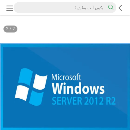
2
/
2