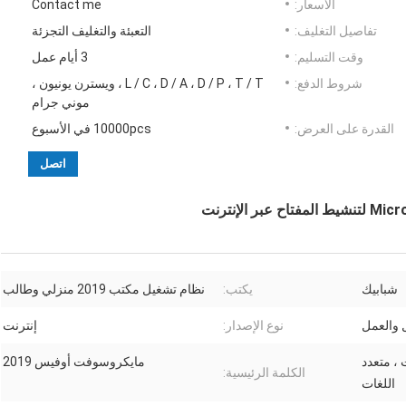
الأسعار:
Contact me
تفاصيل التغليف:
التعبئة والتغليف التجزئة
وقت التسليم:
3 أيام عمل
شروط الدفع:
L / C ، D / A ، D / P ، T / T ، ويسترن يونيون ،
موني جرام
القدرة على العرض:
10000pcs في الأسبوع
اتصل
شبابيك
يكتب:
نظام تشغيل مكتب 2019 منزلي وطالب
نوع الإصدار:
إنترنت
 ، متعدد
مايكروسوفت أوفيس 2019
الكلمة الرئيسية:
اللغات