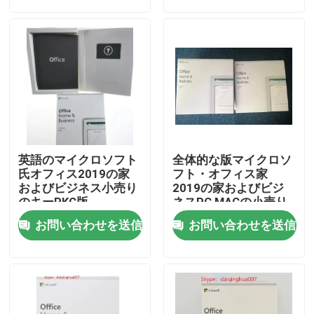
私達について
工場旅行
品質管理
英語のマイクロソフト
全体的な版マイクロソ
私達に連絡しなさい
氏オフィス2019の家
フト・オフィス家
およびビジネス小売り
2019の家およびビジ
のキーPKC版
ネスPC MACの小売り
の発券所の2019年の
ニュース
お問い合わせを送信
お問い合わせを送信
HBのオフィス2019お
よびビジネス
場合
ソフトウェア免許証のキー