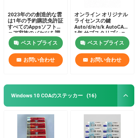
2023年のの創造的な雲
オンライン オリジナル
は1年の予約購読免許証
ライセンスの鍵
すべてのAppsソフトウ
Auto/d/e/s/k AutoCAD
ェア家族のバケツを調
1年 サブスクリプショ
整する
ン
ベストプライス
ベストプライス
2024/2023/2022/2021
Windows/Mac/PC向け
作成ソフト
お問い合わせ
お問い合わせ
Windows 10 COAのステッカー
(16)