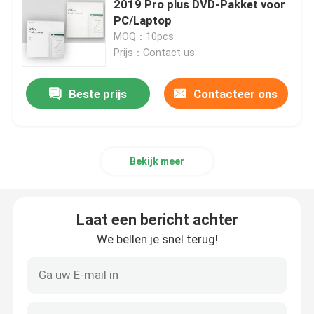
2019 Pro plus DVD-Pakket voor
PC/Laptop
Microsoft Office 2019
MOQ：10pcs
Prijs：Contact us
Microsoft Office 2021
Beste prijs
Contacteer ons
Windows Server 2025
Bekijk meer
De Winstserver 2019 van lidstaten
Venstersserver 2022
Laat een bericht achter
We bellen je snel terug!
Autodesk Software