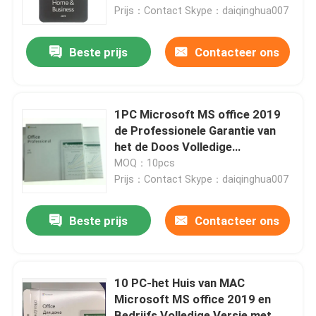
Prijs：Contact Skype：daiqinghua007
Ongeveer ons
Beste prijs
Contacteer ons
Fabrieksreis
1PC Microsoft MS office 2019
Kwaliteitscontrole
de Professionele Garantie van
het de Doos Volledige
Vastgestelde Leven van DVD
MOQ：10pcs
Contacteer ons
Kleinhandels
Prijs：Contact Skype：daiqinghua007
Nieuws
Beste prijs
Contacteer ons
Gevallen
10 PC-het Huis van MAC
Microsoft MS office 2019 en
De Sleutel van de softwarevergunning
Bedrijfs Volledige Versie met