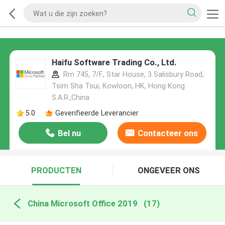
Haifu Software Trading Co., Ltd.
Rm 745, 7/F., Star House, 3 Salisbury Road,
Tsim Sha Tsui, Kowloon, HK, Hong Kong
S.A.R.,China
5.0
Geverifieerde Leverancier
Bel nu
Contacteer ons
PRODUCTEN
ONGEVEER ONS
China Microsoft Office 2019
(17)