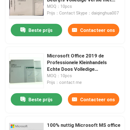
DVD
MOQ：10pcs
Prijs：Contact Skype：daiqinghua007
Vensters 10 COA-Sticker
Beste prijs
Contacteer ons
Vensters 11 COA-Sticker
Windows 10-verkoopdoos
Microsoft Office 2019 de
Professionele Kleinhandels
Echte Doos Volledige
Windows 11-verkoopdoos
Vastgestelde 100% van DVD
MOQ：10pcs
Prijs：contact me
Vensters 10 DVD-Pak
Beste prijs
Contacteer ons
Vensters 11 DVD-Pak
100% nuttig Microsoft MS office
Microsoft Office 2024