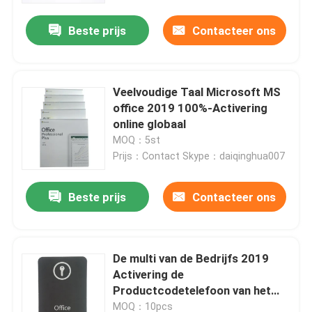
Beste prijs
Contacteer ons
Veelvoudige Taal Microsoft MS
office 2019 100%-Activering
online globaal
MOQ：5st
Prijs：Contact Skype：daiqinghua007
Beste prijs
Contacteer ons
Huis
De multi van de Bedrijfs 2019
Producten
Activering de
Productcodetelefoon van het
Taaloffice home en
video's
MOQ：10pcs