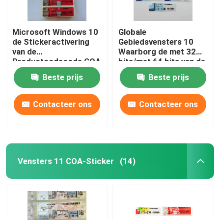
Microsoft Windows 10
Globale
de Stickeractivering
Gebiedsvensters 10
van de
Waarborg de met 32
Productcodecode COA
bits/met 64 bits van de
online globaal
het Levenstijd van de
Beste prijs
Beste prijs
Productcodecode
Contacteer ons
Contacteer ons
Vensters 11 COA-Sticker
(14)