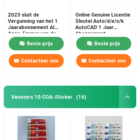
2023 sluit de
Online Genuine Licentie
Vergunning van het 1
Sleutel Auto/d/e/s/k
Jaarabonnement Al
AutoCAD 1 Jaar
Apps-Emmer van de
Abonnement
Softwarefamilie
2024/2023/2022/2021
Beste prijs
Beste prijs
Voor Windows/Mac/PC
Ontwerpsoftware
Contacteer ons
Contacteer ons
Vensters 10 COA-Sticker
(16)