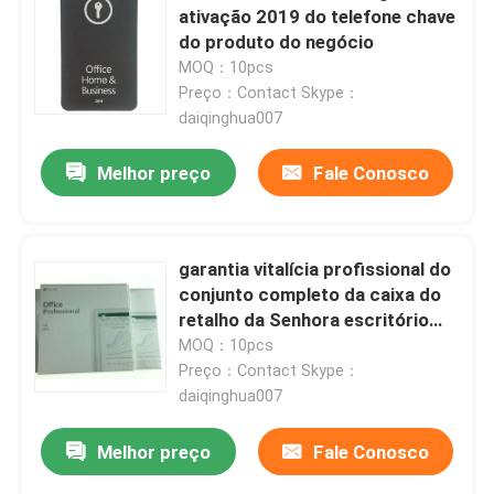
ativação 2019 do telefone chave
do produto do negócio
Sobre nós
MOQ：10pcs
Preço：Contact Skype：
daiqinghua007
Excursão da fábrica
Melhor preço
Fale Conosco
Controle da qualidade
garantia vitalícia profissional do
Contacte-nos
conjunto completo da caixa do
retalho da Senhora escritório
Notícia
2019 DVD de 1PC Microsoft
MOQ：10pcs
Preço：Contact Skype：
daiqinghua007
Casos
Melhor preço
Fale Conosco
Chave da licença do software