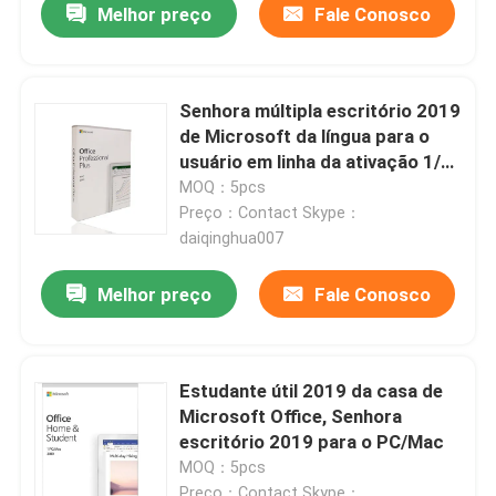
Melhor preço
Fale Conosco
Senhora múltipla escritório 2019
de Microsoft da língua para o
usuário em linha da ativação 1/1
dispositivo
MOQ：5pcs
Preço：Contact Skype：
daiqinghua007
Melhor preço
Fale Conosco
Estudante útil 2019 da casa de
Microsoft Office, Senhora
escritório 2019 para o PC/Mac
MOQ：5pcs
Preço：Contact Skype：