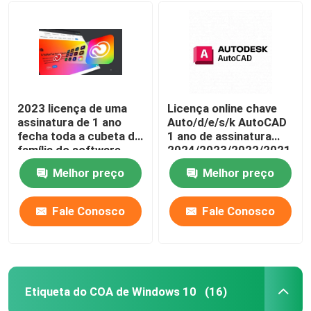
2023 licença de uma
Licença online chave
assinatura de 1 ano
Auto/d/e/s/k AutoCAD
fecha toda a cubeta da
1 ano de assinatura
família do software
2024/2023/2022/2021
dos Apps
Para Windows/Mac/PC
Melhor preço
Melhor preço
Software de
elaboração
Fale Conosco
Fale Conosco
Etiqueta do COA de Windows 10
(16)