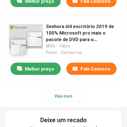
Melhor preço
Fale Conosco
Microsoft Office 2019
Senhora útil escritório 2019 de
Microsoft Office 2021
100% Microsoft pro mais o
pacote de DVD para o
PC/portátil
MOQ：10pcs
Windows Server 2025
Preço：Contact us
Servidor 2019 da vitória do MS
Melhor preço
Fale Conosco
Servidor 2022 de Windows
Veja mais
Software Autodesk
Deixe um recado