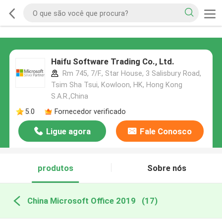
Haifu Software Trading Co., Ltd.
Rm 745, 7/F., Star House, 3 Salisbury Road,
Tsim Sha Tsui, Kowloon, HK, Hong Kong
S.A.R.,China
5.0
Fornecedor verificado
Ligue agora
Fale Conosco
produtos
Sobre nós
China Microsoft Office 2019
(17)