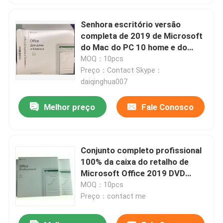
Senhora escritório versão
Etiqueta do COA de Windows 10
completa de 2019 de Microsoft
do Mac do PC 10 home e do
Adesivo COA do Windows 11
negócio com DVD
MOQ：10pcs
Preço：Contact Skype：
daiqinghua007
Caixa de varejo do Windows 10
Melhor preço
Fale Conosco
Caixa varejo de Windows 11
Conjunto completo profissional
Bloco de Windows 10 DVD
100% da caixa do retalho de
Microsoft Office 2019 DVD
Bloco de Windows 11 DVD
genuíno
MOQ：10pcs
Preço：contact me
Microsoft Office 2024