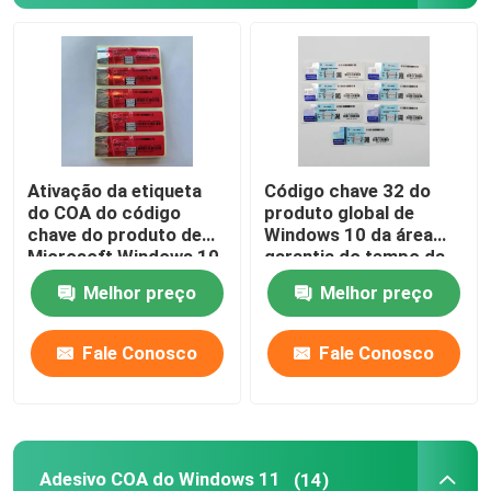
Ativação da etiqueta
Código chave 32 do
do COA do código
produto global de
chave do produto de
Windows 10 da área
Microsoft Windows 10
garantia do tempo da
em linha globalmente
vida do bocado/64
Melhor preço
Melhor preço
bocados
Fale Conosco
Fale Conosco
Adesivo COA do Windows 11
(14)