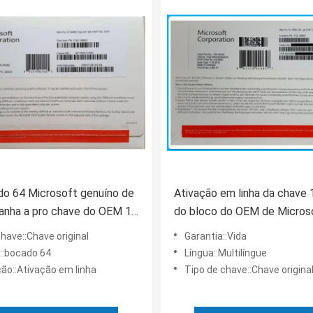
o 64 Microsoft genuíno de
Ativação em linha da chave
anha a pro chave do OEM 10
do bloco do OEM de Micros
antia vitalícia de DVD
Windows 10 originais pro
have::Chave original
Garantia::Vida
::bocado 64
Língua::Multilíngue
ção::Ativação em linha
Tipo de chave::Chave origina