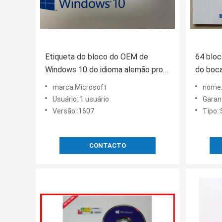
Etiqueta do bloco do OEM de
64 blo
Windows 10 do idioma alemão pro
do boca
com 64bit 1pk DSP DVD
Oem de
marca:Microsoft
nome:
língua
Usuário::1 usuário
Garan
Versão::1607
Tipo:
CONTACTO