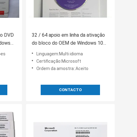
do DVD
32 / 64 apoio em linha da ativação
ndows
do bloco do OEM de Windows 10
vida pro
do bocado multi língua do pro
ões
Linguagem:Multi idioma
Certificação:Microsoft
Ordem da amostra::Aceito
CONTACTO