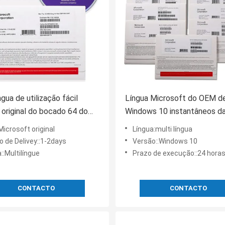
ngua de utilização fácil
Língua Microsoft do OEM d
original do bocado 64 do
Windows 10 instantâneos d
d 32 de Windows 10 do pro
movimentação a pro multi
Microsoft original
Língua:multi língua
certificou o sócio com a vitó
 de Delivey::1-2days
Versão::Windows 10
de DVD pro
::Multilíngue
Prazo de execução::24 hora
CONTACTO
CONTACTO