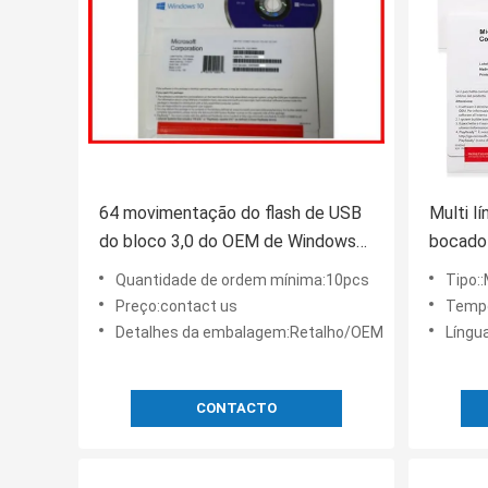
64 movimentação do flash de USB
Multi lí
do bloco 3,0 do OEM de Windows
bocado 
10 do bocado a instalação fácil da
Oem Dv
Quantidade de ordem mínima:10pcs
Tipo::
pro
Preço:contact us
Tempo
Detalhes da embalagem:Retalho/OEM
Língua
CONTACTO