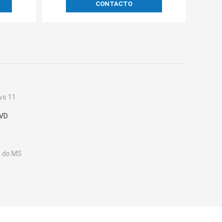
CONTACTO
ws 11
DVD
a do MS