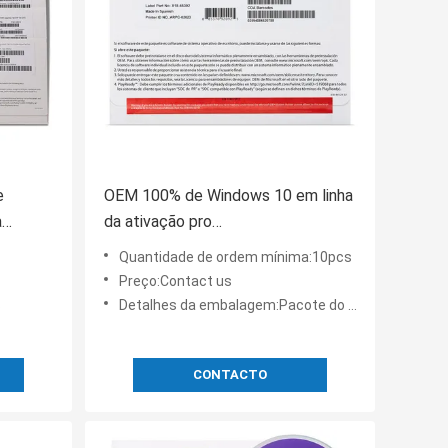
e
OEM 100% de Windows 10 em linha
a
da ativação pro
coreano/japonês/espanhol/alemão
Quantidade de ordem mínima:10pcs
ria 10
Preço:Contact us
s
Detalhes da embalagem:Pacote do OEM
CONTACTO