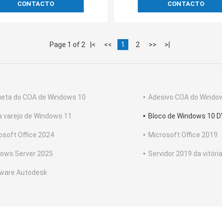
CONTACTO
CONTACTO
Page 1 of 2
|<
<<
1
2
>>
>|
ueta do COA de Windows 10
Adesivo COA do Windo
a varejo de Windows 11
Bloco de Windows 10 
osoft Office 2024
Microsoft Office 2019
ows Server 2025
Servidor 2019 da vitóri
ware Autodesk