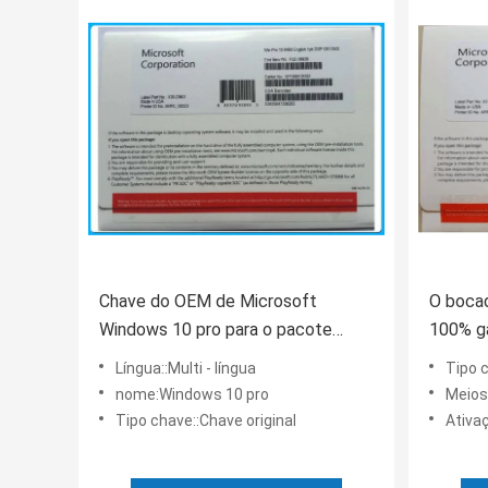
Chave do OEM de Microsoft
O bocad
Windows 10 pro para o pacote
100% g
padrão do PC/OEM do portátil
com gar
Língua::Multi - língua
Tipo c
nome:Windows 10 pro
Meios
Tipo chave::Chave original
Ativa