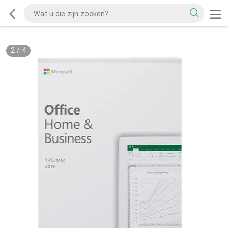
2
/
4