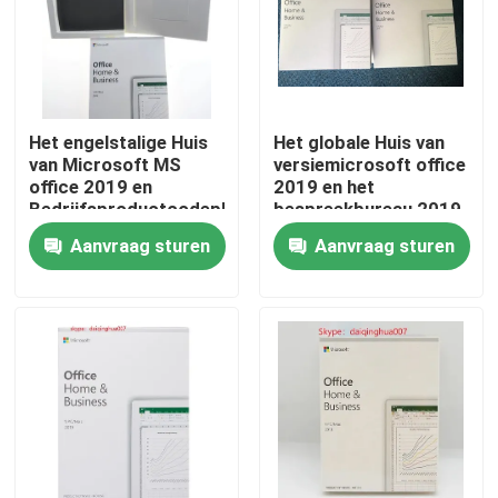
Ongeveer ons
Fabrieksreis
Het engelstalige Huis
Het globale Huis van
van Microsoft MS
versiemicrosoft office
office 2019 en
2019 en het
Kwaliteitscontrole
Bedrijfsproductcodepkc
bespreekbureau 2019
Versie
HB MAC van Bedrijfs
Aanvraag sturen
Aanvraag sturen
van PC
Contacteer ons
Kleinhandelsbureau
2019 huis en zaken
Nieuws
Gevallen
De Sleutel van de softwarevergunning