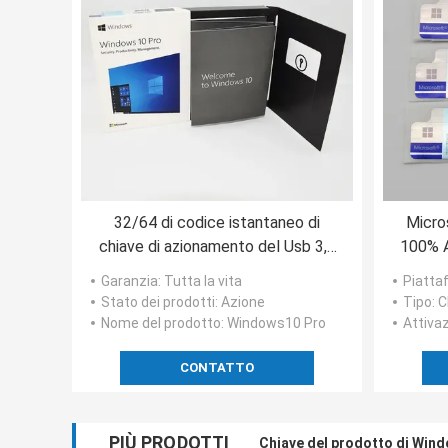
32/64 di codice istantaneo di
Micro
chiave di azionamento del Usb 3,0
100% A
al minuto globali della scatola di
p
Garanzia
: Tutta la vita
Piatta
Microsoft Windows 10 del bit pro
Stato dei prodotti
: Azione
Tipo
: 
Nome del prodotto
: Windows10 Pro
Attiva
CONTATTO
PIÙ PRODOTTI
Chiave del prodotto di Windo