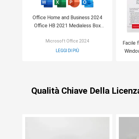
Office Home and Business 2024
Office HB 2021 Medialess Box
Completo pacchetto chiave
Microsoft Office 2024
vincolante box al dettaglio
Facile 
LEGGI DI PIÙ
Window
32
Qualità Chiave Della Licen