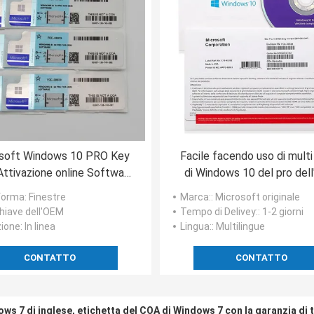
soft Windows 10 PRO Key
Facile facendo uso di multi
ttivazione online Software
di Windows 10 del pro del
er laptop COA Sticker
Dvd 32 bit originale del b
forma
: Finestre
Marca:
: Microsoft originale
Chiave dell'OEM
Tempo di Delivey:
: 1-2 giorni
zione
: In linea
Lingua:
: Multilingue
CONTATTO
CONTATTO
ws 7 di inglese, etichetta del COA di Windows 7 con la garanzia di 