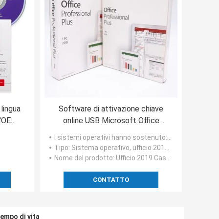
 lingua
Software di attivazione chiave
l'OEM
online USB Microsoft Office
it 64
Professional Plus 2019
I sistemi operativi hanno sostenuto
: Finestre
Tipo
: Sistema operativo, ufficio 2019 casa e studente
Nome del prodotto
: Ufficio 2019 Casa e lavoro
CONTATTO
tempo di vita