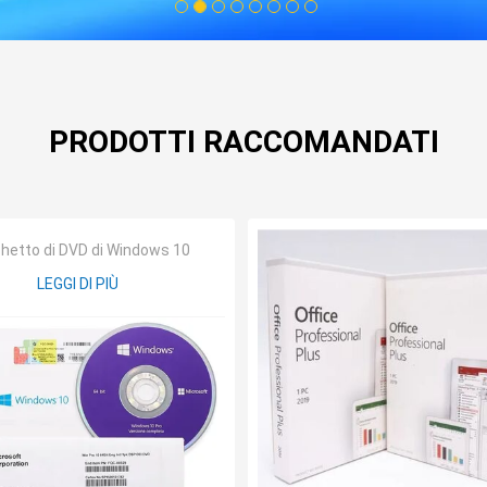
1
2
3
4
5
6
7
8
PRODOTTI RACCOMANDATI
hetto di DVD di Windows 10
LEGGI DI PIÙ