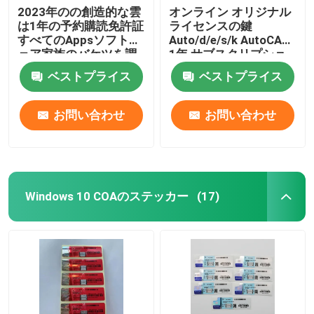
2023年のの創造的な雲
オンライン オリジナル
は1年の予約購読免許証
ライセンスの鍵
すべてのAppsソフトウ
Auto/d/e/s/k AutoCAD
ェア家族のバケツを調
1年 サブスクリプショ
整する
ン
ベストプライス
ベストプライス
2024/2023/2022/2021
Windows/Mac/PC向け
作成ソフト
お問い合わせ
お問い合わせ
Windows 10 COAのステッカー
(17)