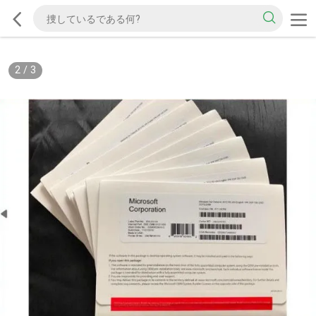
2
/
3