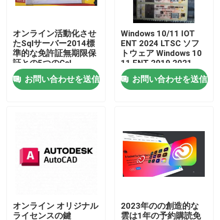
私達について
オンライン活動化させ
Windows 10/11 IOT
たSqlサーバー2014標
ENT 2024 LTSC ソフ
準的な免許証無期限保
トウェア Windows 10
工場旅行
証との5つのCal
11 ENT 2019 2021
2024 LTSC 多言語グロ
お問い合わせを送信
お問い合わせを送信
ーバルオンラインアク
品質管理
ティベーション
私達に連絡しなさい
ニュース
場合
オンライン オリジナル
2023年のの創造的な
ソフトウェア免許証のキー
ライセンスの鍵
雲は1年の予約購読免