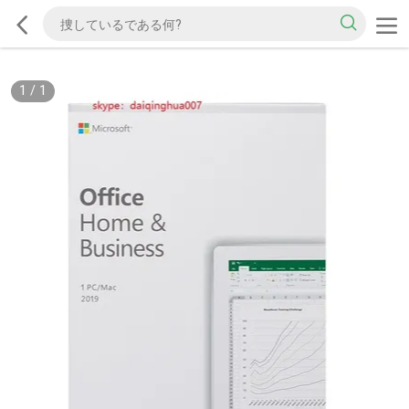
1
/
1