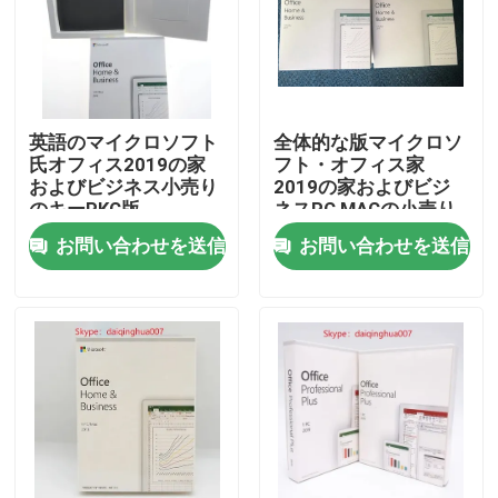
私達について
工場旅行
英語のマイクロソフト
全体的な版マイクロソ
氏オフィス2019の家
フト・オフィス家
およびビジネス小売り
2019の家およびビジ
品質管理
のキーPKC版
ネスPC MACの小売り
の発券所の2019年の
お問い合わせを送信
お問い合わせを送信
HBのオフィス2019お
私達に連絡しなさい
よびビジネス
ニュース
場合
ソフトウェア免許証のキー