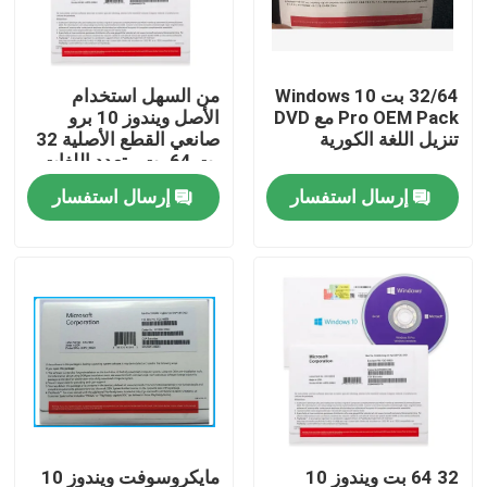
معلومات عنا
32/64 بت Windows 10
من السهل استخدام
Pro OEM Pack مع DVD
الأصل ويندوز 10 برو
جولة في المعمل
تنزيل اللغة الكورية
صانعي القطع الأصلية 32
بت 64 بت متعدد اللغات
إرسال استفسار
إرسال استفسار
رقابة جودة
اتصل بنا
أخبار
حالات
مفتاح ترخيص البرنامج
32 64 بت ويندوز 10
مايكروسوفت ويندوز 10