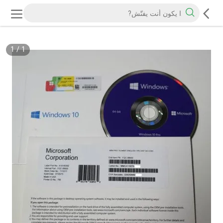
1
/
1