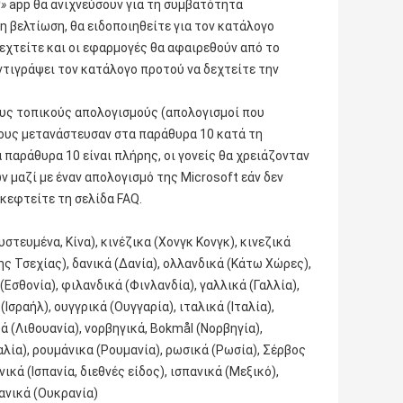
0»
app θα ανιχνεύσουν για τη συμβατότητα
 βελτίωση, θα ειδοποιηθείτε για τον κατάλογο
εχτείτε και οι εφαρμογές θα αφαιρεθούν από το
ντιγράψει τον κατάλογο προτού να δεχτείτε την
ους τοπικούς απολογισμούς (απολογισμοί που
τους μετανάστευσαν στα παράθυρα 10 κατά τη
 παράθυρα 10 είναι πλήρης, οι γονείς θα χρειάζονταν
 μαζί με έναν απολογισμό της Microsoft εάν δεν
σκεφτείτε τη σελίδα FAQ.
στευμένα, Κίνα), κινέζικα (Χονγκ Κονγκ), κινεζικά
ης Τσεχίας), δανικά (Δανία), ολλανδικά (Κάτω Χώρες),
Εσθονία), φιλανδικά (Φινλανδία), γαλλικά (Γαλλία),
(Ισραήλ), ουγγρικά (Ουγγαρία), ιταλικά (Ιταλία),
ά (Λιθουανία), νορβηγικά, Bokmål (Νορβηγία),
λία), ρουμάνικα (Ρουμανία), ρωσικά (Ρωσία), Σέρβος
ικά (Ισπανία, διεθνές είδος), ισπανικά (Μεξικό),
ανικά (Ουκρανία)