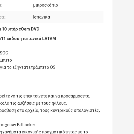
:
μικροσκόπιο
α::
Ισπανικά
 10 υπέρ cOem DVD
1511 έκδοση ισπανικό LATAM
 SOC
άμπιτο
 για το εξηντατετράμπιτο OS
ρείτε να τις επεκτείνετε και να προσαρμόσετε.
κολα τις αυξήσεις με τους φίλους.
πρόσβαση στα αρχεία, τους κεντρικούς υπολογιστές,
οιχείων BitLocker.
 μηχανήματα εικονικής πραγματικότητας με το