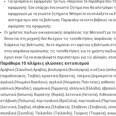
Για ορισμένα οι εφαρμογές τρίτων,
«παίρνουν τα παράθυρα που 1
εφαρμογής. Εάν υπάρχει ένα γνωστό ζήτημα που θα αποτρέψει τη
εφαρμογών με τα γνωστά ζητήματα. Μπορείτε να επιλέξετε να δ
σύστημα πριν από τη βελτίωση. Παρακαλώ να είστε βέβαιος να α
αφαίρεση της εφαρμογής.
Οι χρήστες παιδιών οικογενειακής ασφάλειας της Microsoft με τ
δένονται στη μηχανή) δεν θα έχουν τις τοποθετήσεις ασφάλειάς 
διάρκεια της βελτίωσης. Αυτό σημαίνει ότι αφότου η βελτίωση στα
στην ασφάλεια οργάνωσης τις τοποθετήσεις για το χρήστη παιδιών
έχουν έναν. Για να ανακαλύψετε περισσότεροι για τις αλλαγές, επι
Παράθυρα 10 πλήρεις γλώσσες εντοπισμού
Αραβικά (Σαουδική Αραβία), βουλγαρικά (Βουλγαρία), κινέζικα (απλου
(παραδοσιακός, Ταϊβάν), κροατικά (Κροατία), τσέχικα (Δημοκρατία τ
αγγλικά (Ηνωμένο Βασίλειο), αγγλικά (Ηνωμένες Πολιτείες), εσθονός (
γαλλικά (Καναδάς), γερμανικά (Γερμανία), ελληνικά (Ελλάδα), εβραϊκά 
ιαπωνικά (Ιαπωνία), Κορεάτης (Κορέα), λετονικά (Λετονία), Λιθουανικ
στίλβωση (Πολωνία), πορτογαλικά (Βραζιλία), πορτογαλικά (Πορτογα
(λατινικά, Σερβία), σλοβάκικα (Σλοβακία), Σλοβένος (Σλοβενία), ισπαν
σουηδικά (Σουηδία), Ταϊλανδός (Ταϊλάνδη), Τούρκος (Τουρκία), ουκρ