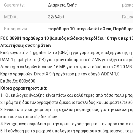
Guarantty::
Διάρκεια ζωής
μάρκα
MEDIA::
32/64bit
Γλώσσ
Επισημαίνω:
παράθυρα 10 υπέρ κλειδί cOem
,
Παράθυρα
FQC 08981 παράθυρα 10 βασικός κώδικας/κερδίζει 10 την υπέρ 
Απαιτήσεις συστημάτων:
Επεξεργαστής: 1 gigahertz το (GHz) ή γρηγορότερος επεξεργαστής ή
RAM: 1 gigabyte το (GB) για τριανταδυάμπιτο ή 2 ΜΒ για εξηντατετρ
Διάστημα σκληρών δίσκων: 16 ΜΒ για το τριανταδυάμπιτο OS 20 ΜΒ
Κάρτα γραφικών: DirectX 9 ή αργότερα με τον οδηγό WDDM 1,0
Επίδειξη: 800x600
Κύρια χαρακτηριστικά:
1 . Οι επιλογές έναρξης είναι πίσω και καλύτερες από τόσο πολύ μπο
2. Γράψτε ή δακτυλογραφήστε άμεσα ιστοσελίδας και μοιραστείτε εύ
3. Ενώστε την επιχείρηση ή τη σχολική περιοχή σας για την εύκολη 
και τους εκτυπωτές δικτύων.
4. Ενισχυμένη ασφάλεια με την κρυπτογράφηση και την προστασία στ
5. Η σύνδεση με το μακρινό υπολογιστή γραφείου και δημιουργεί τα