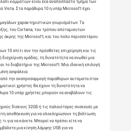
υλάπι κομματιών είναι ένα αναπόσπαστο τμήμα των
Vista. Στα παράθυρα 10 η υπέρ Microsoft έχει
ων μεγάλων χαρακτηριστικών γνωρισμάτων. Τα
ρξης, του Cortana, του τρόπου αποταμιευτών
ς άκρης της Microsoft, και του πολύ περισσοτέρου.
ων 10 σπίτι συν την πρόσθετες επιχείρηση και τις
 διαχείριση ομάδας, τη δυνατότητα να ενωθεί μια
αι το διαβατήριο της Microsoft. Μια ιδανική επιλογή
γμένη ασφάλεια.
ς από την αναπροσαρμογή παραθύρων αυτόματα όταν
ρηματικοί χρήστες θα έχουν τη δυνατότητα να
θυρα 10 υπέρ χρήστες μπορούν να αναβάλουν τις
ηρούς δίσκους 32GB ή τις παλαιότερες συσκευές με
ετη αποθήκευση για να ολοκληρώσουν τη βελτίωση.
 τι για να κάνετε. Μπορεί να πρέπει είτε να
εμβάλετε μια κίνηση λάμψης USB για να