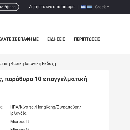
Ζητήστε ένα απόσπασμα
|
Greek
αναζήτηση
ΕΛΆΤΕ ΣΕ ΕΠΑΦΉ ΜΕ
ΕΙΔΉΣΕΙΣ
ΠΕΡΙΠΤΏΣΕΙΣ
ατική Βασική Ισπανική Εκδοχή
ς, παράθυρα 10 επαγγελματική
ς:
ΗΠΑ/Κίνα το /HongKong/Σιγκαπούρη/
Ιρλανδία
Microsoft