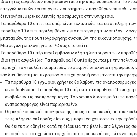
ιδιότητες ασφαλείας που βρίσκονται στην υπέρ συσκευασία. Το ντο
επαγγελματικών λειτουργικών συστημάτων παραθύρων επιπέδων από 
διενεργήσει μερικές λεπτές προσαρμογές στην υπηρεσία.
Τα παράθυρα 10 σπίτι και υπέρ είναι τελικά εδώ και είναι πλήρη τ
παράθυρα 10 σπίτι περιλαμβάνουν μια επιστροφή των επιλογών ένα
μπαταριών, της κρυπτογράφησης συσκευών, της εικονικοποίησης, τη
Μια μεγάλη επιλογή για το PC σας στο σπίτι.
Τα παράθυρα 10 υπέρ περιλαμβάνουν όλη τη λειτουργία των παραθύρ
ιδιότητες ασφαλείας. Τα παράθυρα 10 υπέρ έρχονται με την πολιτική
περιοχή, το ντουλάπι κομματιών, το μακρινό υπολογιστή γραφείου, κ
εάν διευθύνετε μια μικρομεσαία επιχείρηση ή εάν ψάχνετε την προη
Τα παράθυρα 10 εγχώριοι χρήστες θα λάβουν τις αναπροσαρμογέ
είναι διαθέσιμο. Τα παράθυρα 10 υπέρ και τα παράθυρα 10 επιχει
αναβάλουν τις αναπροσαρμογές. Το χρονικό διάστημα ότι τα παρά
αναπροσαρμογές είναι περιορισμένο.
Οι μικρές συσκευές αποθήκευσης, όπως τις συσκευές με τους σκλ
τους πλήρεις σκληρούς δίσκους, μπορεί να χρειαστούν την πρόσθ
Θα δείτε τις οδηγίες κατά τη διάρκεια της βελτίωσης λέγοντας σας
αφαιρέσετε τα αχρείαστα αρχεία από τη συσκευή σας, είτε να παρ