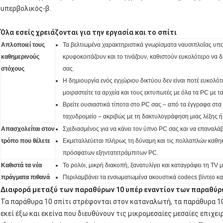
υπερβολικός-β.
Όλα εσείς χρειάζονται για την εργασία και το σπίτι
Απλοποιεί τους
Τα βελτιωμένα χαρακτηριστικά γνωρίσματα ναυσιπλοΐας υπ
καθημερινούς
κρυφοκοιτάζουν και το τινάζουν, καθιστούν ευκολότερο να δ
στόχους
σας.
Η δημιουργία ενός εγχώριου δικτύου δεν είναι ποτέ ευκολότ
μοιραστείτε τα αρχεία και τους εκτυπωτές με όλα τα PC με 
Βρείτε ουσιαστικά τίποτα στο PC σας – από τα έγγραφα στα
ταχυδρομείο – ακριβώς με τη δακτυλογράφηση μιας λέξης 
Απασχολείται στον
Σχεδιασμένος για να κάνει τον ύπνο PC σας και να επαναλάβ
τρόπο που θέλετε
Εκμεταλλεύεται πλήρως τη δύναμη και τις πολλαπλών καθηκ
πρόσφατων εξηντατετράμπιτων PC.
Καθιστά τα νέα
Το ρολόι, μικρή διακοπή, ξανατυλίγει και καταγράφει τη TV
πράγματα πιθανά
Περιλαμβάνει τα ενσωματωμένα ακουστικά codecs βίντεο και
Διαφορά μεταξύ των παραθύρων 10 υπέρ εναντίον των παραθύρω
Τα παράθυρα 10 σπίτι στρέφονται στον καταναλωτή, τα παράθυρα 10
εκεί έξω και εκείνα που διευθύνουν τις μικρομεσαίες μεσαίες επιχει