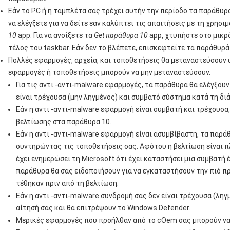
Εάν το PC ή η ταμπλέτα σας τρέχει αυτήν την περίοδο τα παράθυρ
να ελέγξετε για να δείτε εάν καλύπτει τις απαιτήσεις με τη χρησι
10
app. Για να ανοίξετε τα
Get παράθυρα 10
app, χτυπήστε στο μικρ
τέλος του taskbar. Εάν δεν το βλέπετε, επισκεφτείτε τα παράθυρ
Πολλές εφαρμογές, αρχεία, και τοποθετήσεις θα μεταναστεύσουν 
εφαρμογές ή τοποθετήσεις μπορούν να μην μεταναστεύσουν.
Για τις αντι -αντι-malware εφαρμογές, τα παράθυρα θα ελέγξουν
είναι τρέχουσα (μην ληγμένος) και συμβατό σύστημα κατά τη δι
Εάν η αντι -αντι-malware εφαρμογή είναι συμβατή και τρέχουσα,
βελτίωσης στα παράθυρα 10.
Εάν η αντι -αντι-malware εφαρμογή είναι ασυμβίβαστη, τα παρ
συντηρώντας τις τοποθετήσεις σας. Αφότου η βελτίωση είναι π
έχει ενημερώσει τη Microsoft ότι έχει καταστήσει μια συμβατή 
παράθυρα θα σας ειδοποιήσουν για να εγκαταστήσουν την πιό π
τέθηκαν πριν από τη βελτίωση.
Εάν η αντι -αντι-malware συνδρομή σας δεν είναι τρέχουσα (λη
αίτησή σας και θα επιτρέψουν το Windows Defender.
Μερικές εφαρμογές που προήλθαν από το cOem σας μπορούν να 