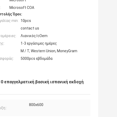
Microsoft
:
Microsoft COA
τολής Όροι:
ελίας min:
10pcs
contact us
ομέρειες:
Λιανικός/cOem
ης:
1-3 εργάσιμες ημέρες
Μ / Τ, Western Union, MoneyGram
σφοράς:
5000pcs εβδομάδα
10 επαγγελματική βασική ισπανική εκδοχή
800x600
ιξη::