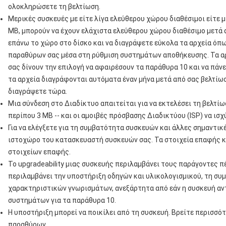
ολοκληρώσετε τη βελτίωση.
Μερικές συσκευές με είτε λίγα ελεύθερου χώρου διαθέσιμοι είτε 
ΜΒ, μπορούν να έχουν ελάχιστα ελεύθερου χώρου διαθέσιμο μετά 
επάνω το χώρο στο δίσκο και να διαγράψετε εύκολα τα αρχεία όπ
παραθύρων σας μέσα στη ρύθμιση συστημάτων αποθήκευσης. Τα α
σας δίνουν την επιλογή να αφαιρέσουν τα παράθυρα 10 και να πά
τα αρχεία διαγράφονται αυτόματα έναν μήνα μετά από σας βελτίωσ
διαγράψετε τώρα.
Μια σύνδεση στο Διαδίκτυο απαιτείται για να εκτελέσει τη βελτίωσ
περίπου 3 ΜΒ -- και οι αμοιβές πρόσβασης Διαδικτύου (ISP) να ισχ
Για να ελέγξετε για τη συμβατότητα συσκευών και άλλες σημαντι
ιστοχώρο του κατασκευαστή συσκευών σας. Τα στοιχεία επαφής κ
στοιχείων επαφής.
Το upgradeability μιας συσκευής περιλαμβάνει τους παράγοντες 
περιλαμβάνει την υποστήριξη οδηγών και υλικολογισμικού, τη συ
χαρακτηριστικών γνωρισμάτων, ανεξάρτητα από εάν η συσκευή αν
συστημάτων για τα παράθυρα 10.
Η υποστήριξη μπορεί να ποικίλει από τη συσκευή. Βρείτε περισσό
παραθύρων.