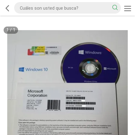
1
/
1