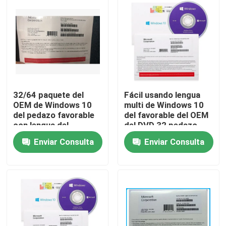
Sobre nosotros
Viaje de la fábrica
Control de calidad
32/64 paquete del
Fácil usando lengua
OEM de Windows 10
multi de Windows 10
del pedazo favorable
del favorable del OEM
Éntrenos en contacto con
con lengua del
del DVD 32 pedazo
coreano de la
original del pedazo 64
Enviar Consulta
Enviar Consulta
transferencia directa
del DVD
Noticias
Casos
Llave de la licencia del software