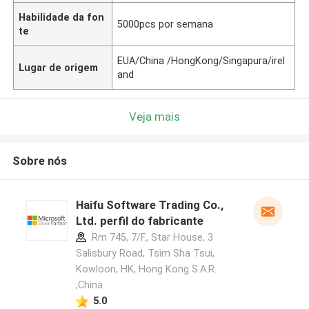
Habilidade da fon
5000pcs por semana
te
EUA/China /HongKong/Singapura/irel
Lugar de origem
and
Veja mais
Sobre nós
Haifu Software Trading Co.,
Ltd. perfil do fabricante
Rm 745, 7/F., Star House, 3
Salisbury Road, Tsim Sha Tsui,
Kowloon, HK, Hong Kong S.A.R.
,China
5.0