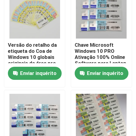
Sobre nós
Excursão da fábrica
Versão do retalho da
Chave Microsoft
etiqueta do Coa de
Windows 10 PRO
Controle da qualidade
Windows 10 globais
Ativação 100% Online
originais da área pro
Software para Laptop
para o PC/tabuleta
Adesivo COA
Enviar inquérito
Enviar inquérito
Contacte-nos
Notícia
Casos
Chave da licença do software