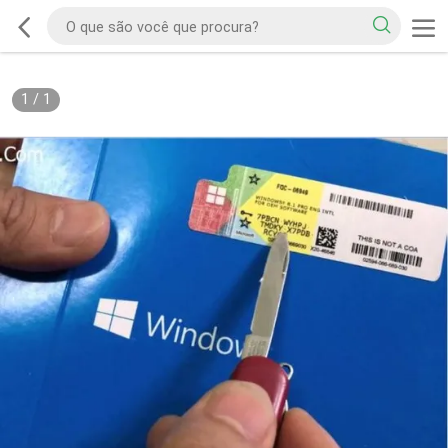
1
/
1