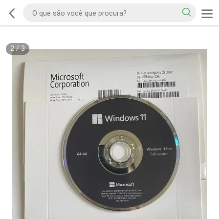
2
/
3