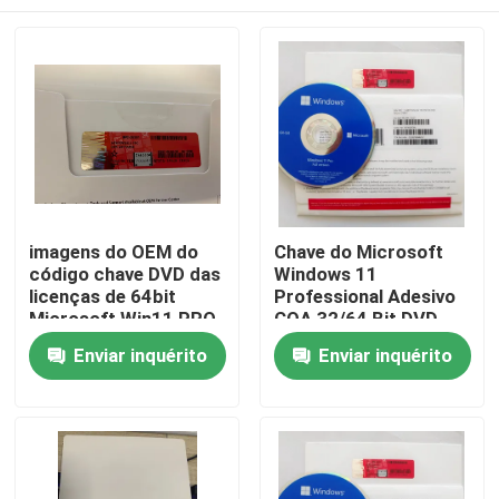
imagens do OEM do
Chave do Microsoft
código chave DVD das
Windows 11
licenças de 64bit
Professional Adesivo
Microsoft Win11 PRO
COA 32/64 Bit DVD
Pacote OEM
Casa
Enviar inquérito
Enviar inquérito
Produtos
vídeos