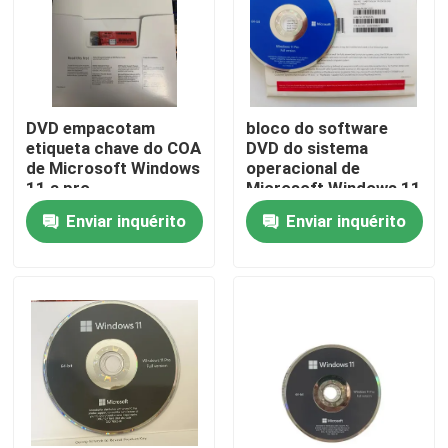
Sobre nós
Excursão da fábrica
DVD empacotam
bloco do software
etiqueta chave do COA
DVD do sistema
de Microsoft Windows
operacional de
Controle da qualidade
11 a pro
Microsoft Windows 11
do modem 5G
Enviar inquérito
Enviar inquérito
Contacte-nos
Notícia
Casos
Chave da licença do software